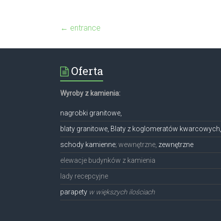
←
entrance
Oferta
Wyroby z kamienia:
nagrobki granitowe,
blaty granitowe, Blaty z koglomeratów kwarcowych
schody kamienne
; wewnętrzne,
zewnętrzne
elewacje budynków z kamienia
lady recepcyjne
parapety
w większych ilościach