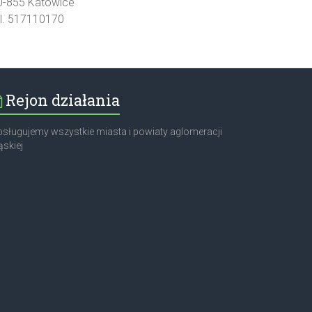
0-855 Katowice
el. 517110170
Rejon działania
sługujemy wszystkie miasta i powiaty aglomeracji
ąskiej