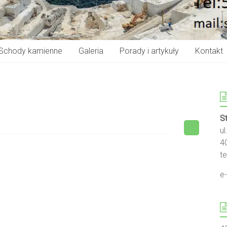
Schody kamienne
Galeria
Porady i artykuły
Kontakt
S
u
4
te
e