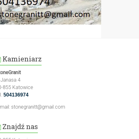
Kamieniarz
toneGranit
l.Janasa 4
0-855 Katowice
l.
504136974
-mail:
stonegranitt@gmail.com
Znajdź nas