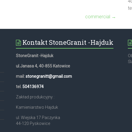
4
t
commercial
→
Kontakt StoneGranit -Hajduk
StoneGranit -Hajduk
Ob
Śl
ul.Janasa 4, 40-855 Katowice
mail:
stonegranitt@gmail.com
,
tel.
504136974
Zakład produkcyjny :
Kamieniarstwo Hajduk
ul. Wiejska 17 Paczynka
44-120 Pyskowice