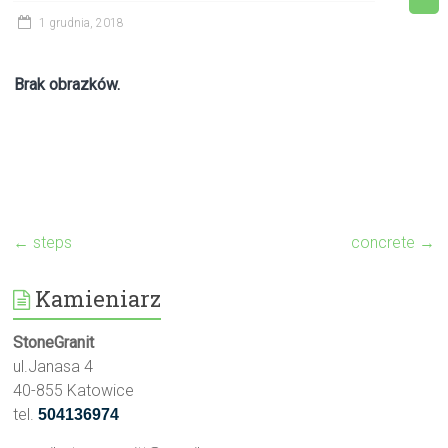
1 grudnia, 2018
Brak obrazków.
←
steps
concrete
→
Kamieniarz
StoneGranit
ul.Janasa 4
40-855 Katowice
tel.
504136974