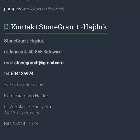
parapety
w większych ilościach
Kontakt StoneGranit -Hajduk
StoneGranit -Hajduk
ul.Janasa 4, 40-855 Katowice
mail:
stonegranitt@gmail.com
tel.
504136974
Zakład produkcyjny :
Kamieniarstwo Hajduk
ul. Wiejska 17 Paczynka
44-120 Pyskowice
NIP: 9691447078