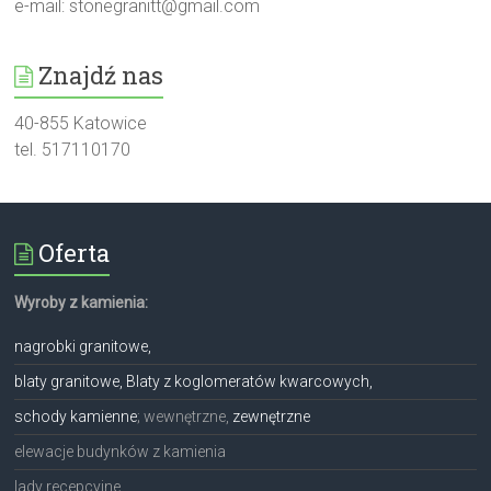
e-mail:
stonegranitt@gmail.com
Znajdź nas
40-855 Katowice
tel. 517110170
Oferta
Wyroby z kamienia:
nagrobki granitowe,
blaty granitowe, Blaty z koglomeratów kwarcowych,
schody kamienne
; wewnętrzne,
zewnętrzne
elewacje budynków z kamienia
lady recepcyjne