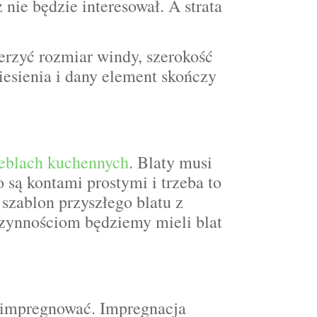
 nie będzie interesował. A strata
erzyć rozmiar windy, szerokość
iesienia i dany element skończy
eblach kuchennych
. Blaty musi
 są kontami prostymi i trzeba to
szablon przyszłego blatu z
czynnościom będziemy mieli blat
zaimpregnować. Impregnacja