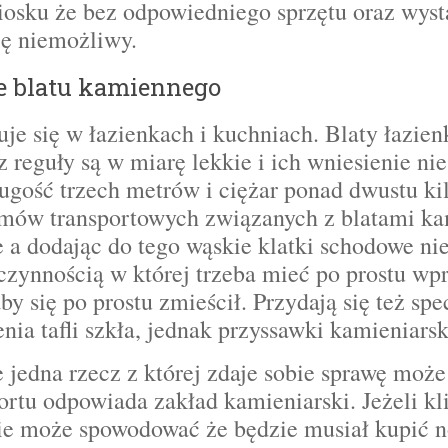
osku że bez odpowiedniego sprzętu oraz wysta
ię niemożliwy.
ie blatu kamiennego
je się w łazienkach i kuchniach. Blaty łazien
z reguły są w miarę lekkie i ich wniesienie ni
ugość trzech metrów i ciężar ponad dwustu k
emów transportowych związanych z blatami k
 a dodając do tego wąskie klatki schodowe ni
czynnością w której trzeba mieć po prostu wp
by się po prostu zmieścił. Przydają się też s
nia tafli szkła, jednak przyssawki kamieniarsk
ze jedna rzecz z której zdaje sobie sprawę moż
ortu odpowiada zakład kamieniarski. Jeżeli kl
ie może spowodować że będzie musiał kupić no