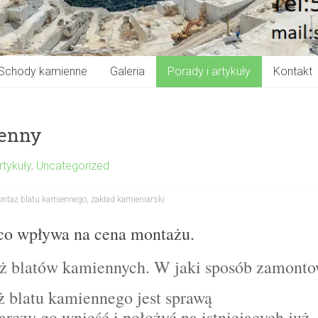
Schody kamienne
Galeria
Porady i artykuły
Kontakt
ienny
rtykuły
,
Uncategorized
ntaż blatu kamiennego
,
zakład kamieniarski
co wpływa na cena montażu.
aż blatów kamiennych. W jaki sposób zamont
ż blatu kamiennego jest sprawą
rczy go wnieść i położyć na istniejących już