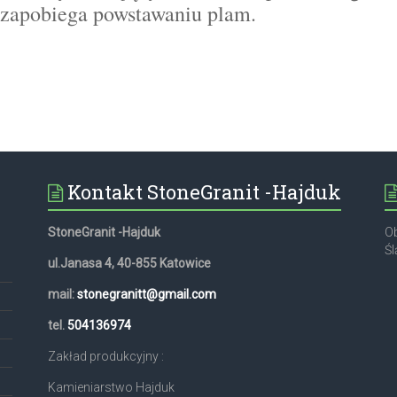
i zapobiega powstawaniu plam.
Kontakt StoneGranit -Hajduk
StoneGranit -Hajduk
Ob
Śl
ul.Janasa 4, 40-855 Katowice
mail:
stonegranitt@gmail.com
,
tel.
504136974
Zakład produkcyjny :
Kamieniarstwo Hajduk