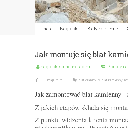
O nas
Nagrobki
Blaty kamienne
Jak montuje się blat kam
nagrobkikamienne-admin
Porady i a
15 maja, 2020
blat granitowy
,
blat kamienny
,
mo
Jak zamontować blat kamienny –
Z jakich etapów składa się mont
Z punktu widzenia klienta monta
nieskomplikowaną. Przecież wysta