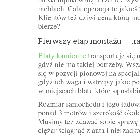
meblach. Cała operacja to jakie
Klientów też dziwi cena którą mu
bierze?
Pierwszy etap montażu – tr
Blaty kamienne
transportuje się
gdyż nie ma takiej potrzeby. Wsz
się w pozycji pionowej na specj
gdyż ich waga i wstrząsy jakie p
w miejscach blatu które są osłab
Rozmiar samochodu i jego ładown
ponad 3 metrów i szerokość okoł
Musimy też zdawać sobie sprawę 
ciężar ściągnąć z auta i nierzadk