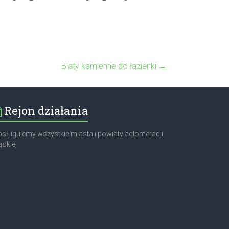
Blaty kamienne do łazienki
→
Rejon działania
sługujemy wszystkie miasta i powiaty aglomeracji
ąskiej