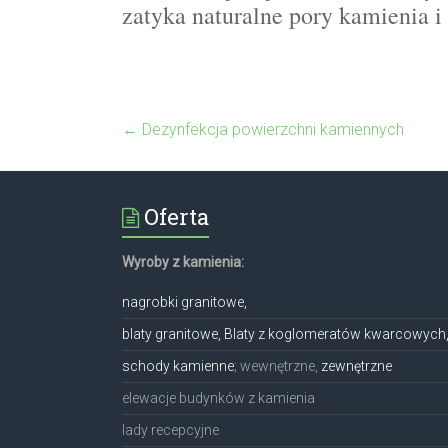
zatyka naturalne pory kamienia 
←
Dezynfekcja powierzchni kamiennych
Oferta
Wyroby z kamienia:
nagrobki granitowe,
blaty granitowe, Blaty z koglomeratów kwarcowych
schody kamienne
; wewnętrzne,
zewnętrzne
elewacje budynków z kamienia
lady recepcyjne