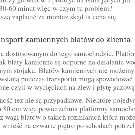
ś 30-60 minut więc w czym tu problem?
szą zapłacić za montaż skąd ta cena się
ansport kamiennych blatów do klienta.
 na dostosowanym do tego samochodzie. Platfo
ak blaty kamienne są odporne na działanie wo
alnym stojaku. Blatów kamiennych nie możemy 
owstaną podczas transportu mogą spowodować i
ione czyli w wycięciach na zlew i płytę gazow
ość tez nie są przypadkowe. Niektóre pojedy
o 80 cm więc powierzchnia platformy samoch
z wagi blatów o takich rozmiarach która może
o wnieść na czwarte piętro po schodach potrze