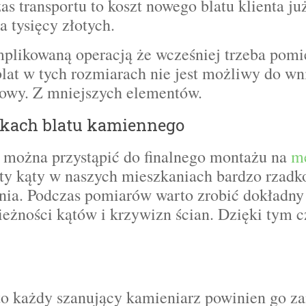
s transportu to koszt nowego blatu klienta już
 tysięcy złotych.
omplikowaną operacją że wcześniej trzeba pomi
 blat w tych rozmiarach nie jest możliwy do wn
 nowy. Z mniejszych elementów.
afkach blatu kamiennego
 to można przystąpić do finalnego montażu na
m
ety kąty w naszych mieszkaniach bardzo rzadko
nia. Podczas pomiarów warto zrobić dokładny 
eżności kątów i krzywizn ścian. Dzięki tym 
y to każdy szanujący kamieniarz powinien go 