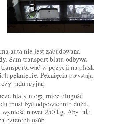
rma auta nie jest zabudowana
dy. Sam transport blatu odbywa
transportować w pozycji na płask
ch pęknięcie. Pęknięcia powstają
ą czy indukcyjną.
ncze blaty mogą mieć długość
odu musi być odpowiednio duża.
 wynieść nawet 250 kg. Aby taki
ba czterech osób.