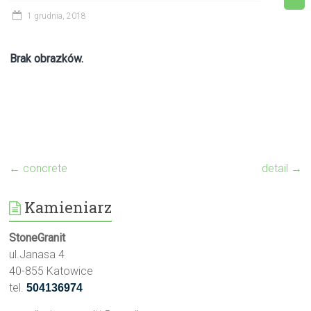
1 grudnia, 2018
Brak obrazków.
←
concrete
detail
→
Kamieniarz
StoneGranit
ul.Janasa 4
40-855 Katowice
tel.
504136974