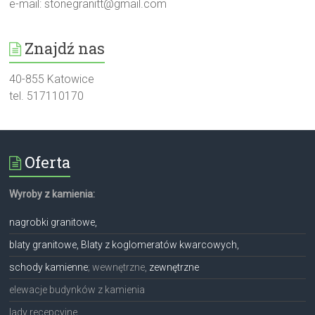
e-mail:
stonegranitt@gmail.com
Znajdź nas
40-855 Katowice
tel. 517110170
Oferta
Wyroby z kamienia:
nagrobki granitowe,
blaty granitowe, Blaty z koglomeratów kwarcowych,
schody kamienne
; wewnętrzne,
zewnętrzne
elewacje budynków z kamienia
lady recepcyjne