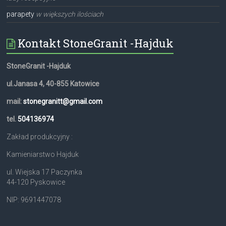
parapety
w większych ilościach
Kontakt StoneGranit -Hajduk
StoneGranit -Hajduk
ul.Janasa 4, 40-855 Katowice
mail:
stonegranitt@gmail.com
tel.
504136974
Zakład produkcyjny :
Kamieniarstwo Hajduk
ul. Wiejska 17 Paczynka
44-120 Pyskowice
NIP: 9691447078