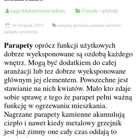
nagrobkikamienne-admin
Porady i artykuły
24 listopada, 2020
parapety granitowe
,
parapety kamienne
,
parapety wewnetrzne
Parapety
oprócz funkcji użytkowych
dobrze wyeksponowane są ozdobą każdego
wnętrz. Mogą być dodatkiem do całej
aranżacji lub tez dobrze wyeksponowane
głównym jej elementem. Powszechne jest
stawianie na nich kwiatów. Mało kto zdaje
sobie sprawę z tego że parapet pełni ważną
funkcję w ogrzewaniu mieszkania.
Nagrzane parapety kamienne akumulują
ciepło i nawet kiedy metalowy grzejnik
jest już zimny one cały czas oddają to