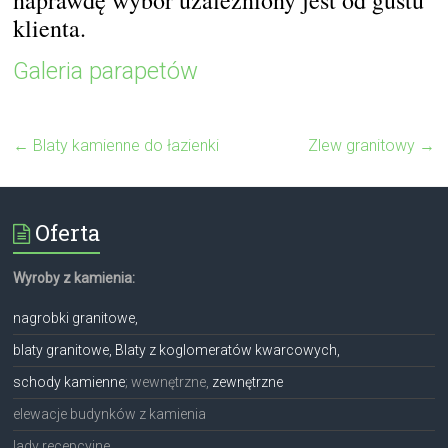
klienta.
Galeria parapetów
←
Blaty kamienne do łazienki
Zlew granitowy
→
Oferta
Wyroby z kamienia:
nagrobki granitowe,
blaty granitowe, Blaty z koglomeratów kwarcowych,
schody kamienne
; wewnętrzne,
zewnętrzne
elewacje budynków z kamienia
lady recepcyjne