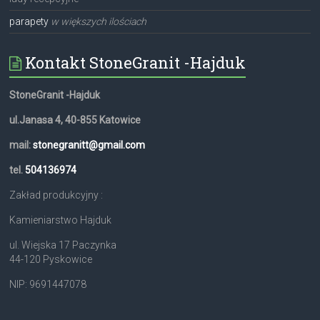
parapety
w większych ilościach
Kontakt StoneGranit -Hajduk
StoneGranit -Hajduk
ul.Janasa 4, 40-855 Katowice
mail:
stonegranitt@gmail.com
tel.
504136974
Zakład produkcyjny :
Kamieniarstwo Hajduk
ul. Wiejska 17 Paczynka
44-120 Pyskowice
NIP: 9691447078