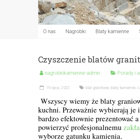
O nas
Nagrobki
Blaty kamienne
Czyszczenie blatów granit
nagrobkikamienne-admin
Porady i a
19 lipca, 2022
blat granitowe
,
blaty kamienne
,
c
Wszyscy wiemy że blaty graniow
kuchni. Przeważnie wybierają je 
bardzo efektownie prezentować a
powierzyć profesjonalnemu
zakł
wyborze gatunku kamienia.