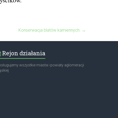
Konserwacja blatów kamiennych.
→
Rejon działania
sługujemy wszystkie miasta i powiaty aglomeracji
ąskiej