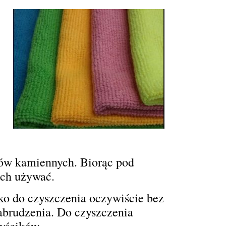
tów kamiennych. Biorąc pod
ich używać.
ko do czyszczenia oczywiście bez
abrudzenia. Do czyszczenia
yścików.