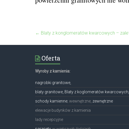
←
Blaty z konglomeratów kwarcowych – zalet
Oferta
Wyroby z kamienia:
nagrobki granitowe,
blaty granitowe, Blaty z koglomeratów kwarcowych
schody kamienne
; wewnętrzne,
zewnętrzne
elewacje budynków z kamienia
lady recepcyjne
parapety
w większych ilościach