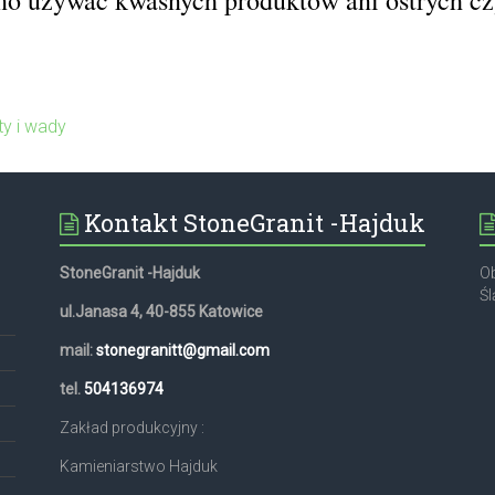
y i wady
Kontakt StoneGranit -Hajduk
StoneGranit -Hajduk
Ob
Śl
ul.Janasa 4, 40-855 Katowice
mail:
stonegranitt@gmail.com
,
tel.
504136974
Zakład produkcyjny :
Kamieniarstwo Hajduk