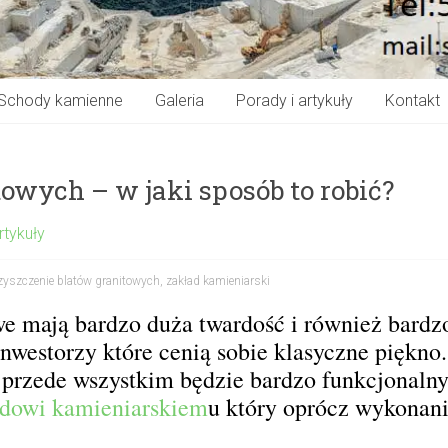
Schody kamienne
Galeria
Porady i artykuły
Kontakt
owych – w jaki sposób to robić?
rtykuły
zyszczenie blatów granitowych
,
zakład kamieniarski
e mają bardzo duża twardość i również bardzo
inwestorzy które cenią sobie klasyczne piękno
 przede wszystkim będzie bardzo funkcjonalny
adowi kamieniarskiem
u który oprócz wykonan