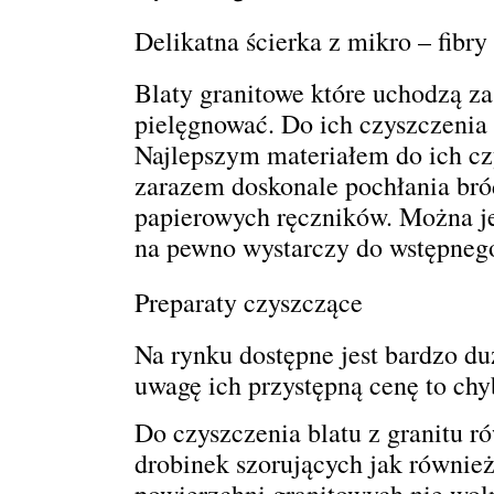
Delikatna ścierka z mikro – fibr
Blaty granitowe które uchodzą za
pielęgnować. Do ich czyszczenia 
Najlepszym materiałem do ich czys
zarazem doskonale pochłania bró
papierowych ręczników. Można je
na pewno wystarczy do wstępnego
Preparaty czyszczące
Na rynku dostępne jest bardzo d
uwagę ich przystępną cenę to chy
Do czyszczenia blatu z granitu r
drobinek szorujących jak również
powierzchni granitowych nie wol