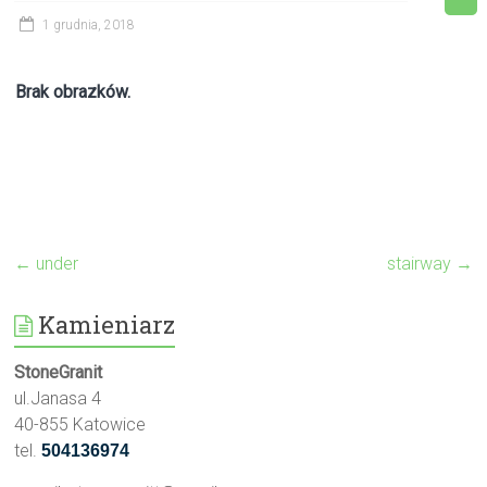
1 grudnia, 2018
Brak obrazków.
←
under
stairway
→
Kamieniarz
StoneGranit
ul.Janasa 4
40-855 Katowice
tel.
504136974