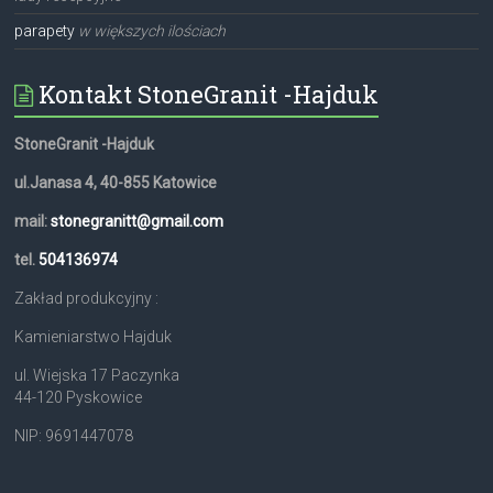
parapety
w większych ilościach
Kontakt StoneGranit -Hajduk
StoneGranit -Hajduk
ul.Janasa 4, 40-855 Katowice
mail:
stonegranitt@gmail.com
tel.
504136974
Zakład produkcyjny :
Kamieniarstwo Hajduk
ul. Wiejska 17 Paczynka
44-120 Pyskowice
NIP: 9691447078