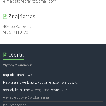
e-mail:
stonegranitt@gmail.com
Znajdź nas
40-855 Katowice
tel. 517110170
Oferta
Wyroby z kamienia:
nagrobki granitowe,
blaty granitowe, Blaty z koglomeratów kwarcowych,
schody kamienne
; wewnętrzne,
zewnętrzne
elewacje budynków z kamienia
lady recepcyjne