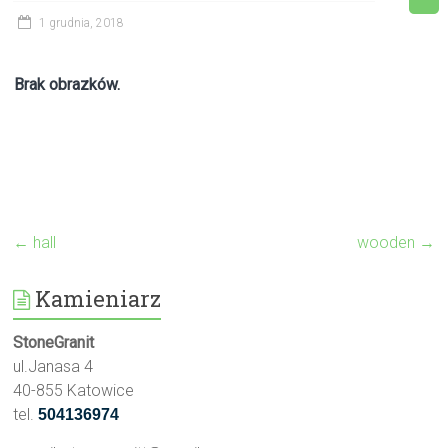
1 grudnia, 2018
Brak obrazków.
←
hall
wooden
→
Kamieniarz
StoneGranit
ul.Janasa 4
40-855 Katowice
tel.
504136974