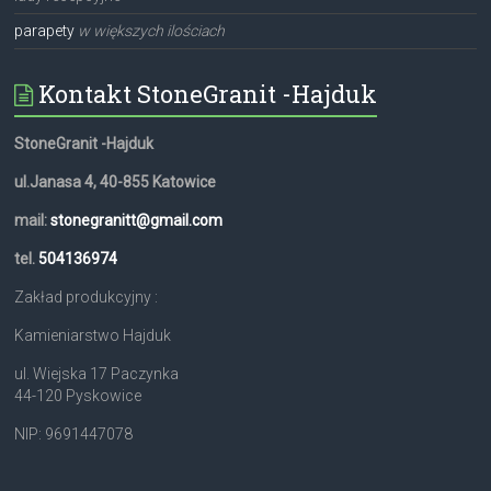
parapety
w większych ilościach
Kontakt StoneGranit -Hajduk
StoneGranit -Hajduk
ul.Janasa 4, 40-855 Katowice
mail:
stonegranitt@gmail.com
tel.
504136974
Zakład produkcyjny :
Kamieniarstwo Hajduk
ul. Wiejska 17 Paczynka
44-120 Pyskowice
NIP: 9691447078