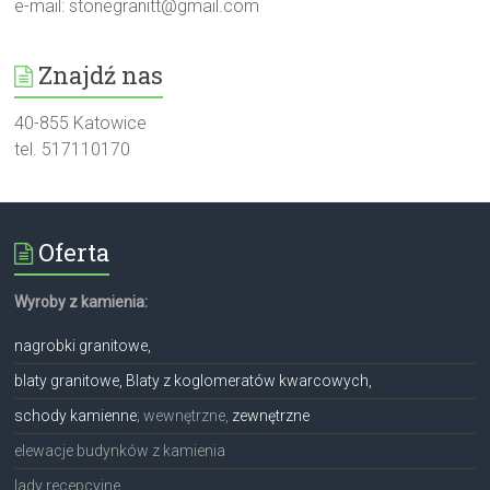
e-mail:
stonegranitt@gmail.com
Znajdź nas
40-855 Katowice
tel. 517110170
Oferta
Wyroby z kamienia:
nagrobki granitowe,
blaty granitowe, Blaty z koglomeratów kwarcowych,
schody kamienne
; wewnętrzne,
zewnętrzne
elewacje budynków z kamienia
lady recepcyjne