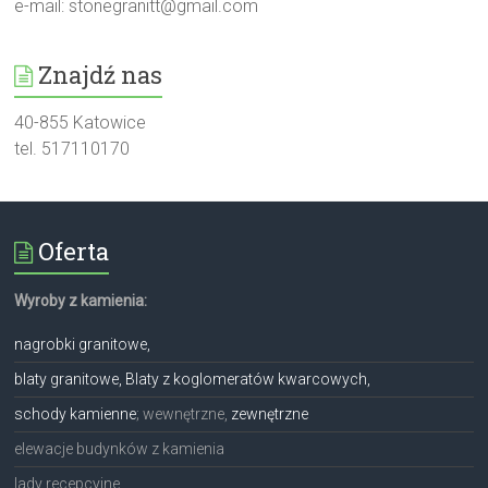
e-mail:
stonegranitt@gmail.com
Znajdź nas
40-855 Katowice
tel. 517110170
Oferta
Wyroby z kamienia:
nagrobki granitowe,
blaty granitowe, Blaty z koglomeratów kwarcowych,
schody kamienne
; wewnętrzne,
zewnętrzne
elewacje budynków z kamienia
lady recepcyjne