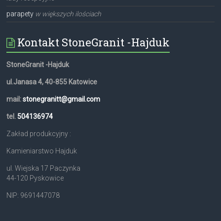
parapety
w większych ilościach
Kontakt StoneGranit -Hajduk
StoneGranit -Hajduk
ul.Janasa 4, 40-855 Katowice
mail:
stonegranitt@gmail.com
tel.
504136974
Zakład produkcyjny :
Kamieniarstwo Hajduk
ul. Wiejska 17 Paczynka
44-120 Pyskowice
NIP: 9691447078