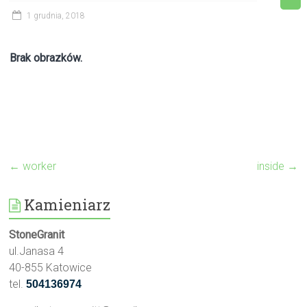
1 grudnia, 2018
Brak obrazków.
←
worker
inside
→
Kamieniarz
StoneGranit
ul.Janasa 4
40-855 Katowice
tel.
504136974