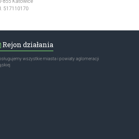
0-855 Katowice
el. 517110170
Rejon działania
sługujemy wszystkie miasta i powiaty aglomeracji
ąskiej