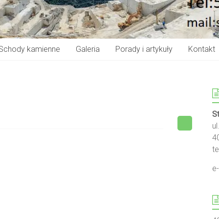
Schody kamienne
Galeria
Porady i artykuły
Kontakt
S
u
4
te
e