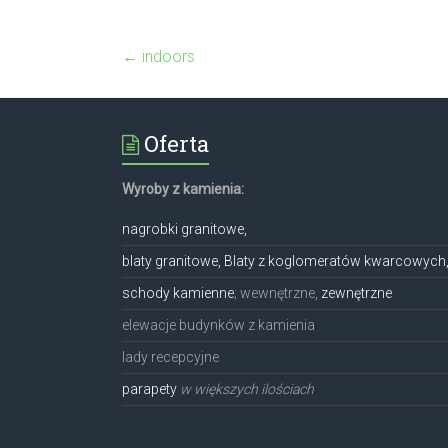
←
indoors
Oferta
Wyroby z kamienia:
nagrobki granitowe,
blaty granitowe, Blaty z koglomeratów kwarcowych
schody kamienne
; wewnętrzne,
zewnętrzne
elewacje budynków z kamienia
lady recepcyjne
parapety
w większych ilościach