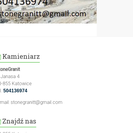
Kamieniarz
toneGranit
l.Janasa 4
0-855 Katowice
l.
504136974
-mail:
stonegranitt@gmail.com
Znajdź nas