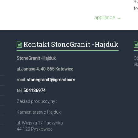
4
t
appliance
→
Kontakt StoneGranit -Hajduk
StoneGranit -Hajduk
Ob
Śl
ul.Janasa 4, 40-855 Katowice
mail:
stonegranitt@gmail.com
,
tel.
504136974
Zakład produkcyjny :
Kamieniarstwo Hajduk
ul. Wiejska 17 Paczynka
44-120 Pyskowice