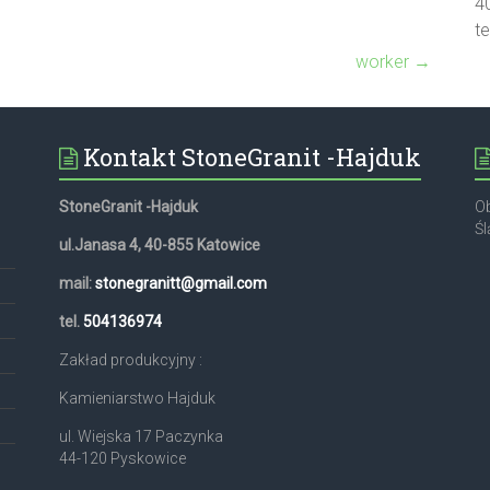
4
t
worker
→
Kontakt StoneGranit -Hajduk
StoneGranit -Hajduk
Ob
Śl
ul.Janasa 4, 40-855 Katowice
mail:
stonegranitt@gmail.com
,
tel.
504136974
Zakład produkcyjny :
Kamieniarstwo Hajduk
ul. Wiejska 17 Paczynka
44-120 Pyskowice