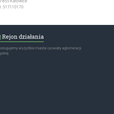
0-855 Katowice
el. 517110170
Rejon działania
sługujemy wszystkie miasta i powiaty aglomeracji
ąskiej