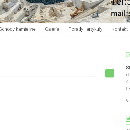
Schody kamienne
Galeria
Porady i artykuły
Kontakt
S
u
4
te
e