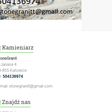
Kamieniarz
toneGranit
l.Janasa 4
0-855 Katowice
l.
504136974
-mail:
stonegranitt@gmail.com
Znajdź nas