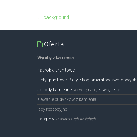
←
background
Oferta
Wyroby z kamienia:
nagrobki granitowe,
blaty granitowe, Blaty z koglomeratów kwarcowych
schody kamienne
; wewnętrzne,
zewnętrzne
elewacje budynków z kamienia
lady recepcyjne
parapety
w większych ilościach