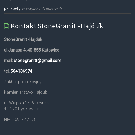
parapety
w większych ilościach
Kontakt StoneGranit -Hajduk
StoneGranit -Hajduk
ul.Janasa 4, 40-855 Katowice
mail:
stonegranitt@gmail.com
tel.
504136974
Zakład produkcyjny :
Kamieniarstwo Hajduk
ul. Wiejska 17 Paczynka
44-120 Pyskowice
NIP: 9691447078