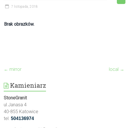
7 listopada, 2018
Brak obrazków.
←
mirror
local
→
Kamieniarz
StoneGranit
ul.Janasa 4
40-855 Katowice
tel.
504136974