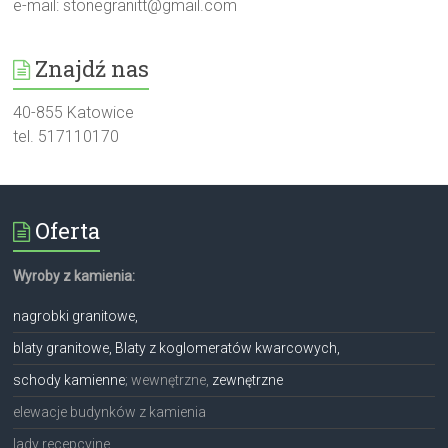
e-mail:
stonegranitt@gmail.com
Znajdź nas
40-855 Katowice
tel. 517110170
Oferta
Wyroby z kamienia:
nagrobki granitowe,
blaty granitowe, Blaty z koglomeratów kwarcowych,
schody kamienne
; wewnętrzne,
zewnętrzne
elewacje budynków z kamienia
lady recepcyjne