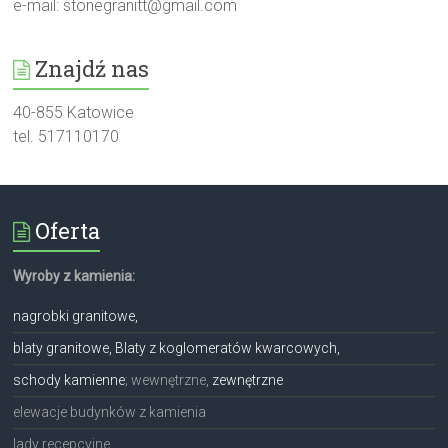
e-mail:
stonegranitt@gmail.com
Znajdź nas
40-855 Katowice
tel. 517110170
Oferta
Wyroby z kamienia:
nagrobki granitowe,
blaty granitowe, Blaty z koglomeratów kwarcowych,
schody kamienne
; wewnętrzne,
zewnętrzne
elewacje budynków z kamienia
lady recepcyjne