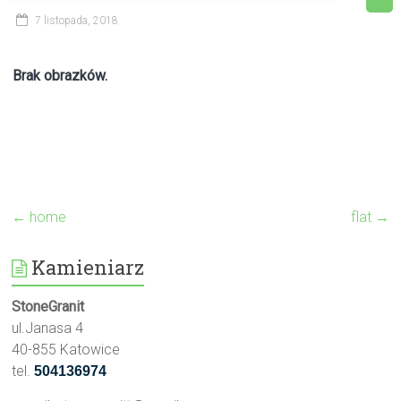
7 listopada, 2018
Brak obrazków.
←
home
flat
→
Kamieniarz
StoneGranit
ul.Janasa 4
40-855 Katowice
tel.
504136974