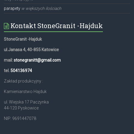
parapety
w większych ilościach
Kontakt StoneGranit -Hajduk
StoneGranit -Hajduk
ul.Janasa 4, 40-855 Katowice
mail:
stonegranitt@gmail.com
tel.
504136974
Zakład produkcyjny :
Kamieniarstwo Hajduk
ul. Wiejska 17 Paczynka
44-120 Pyskowice
NIP: 9691447078