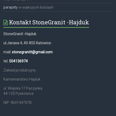
parapety
w większych ilościach
Kontakt StoneGranit -Hajduk
StoneGranit -Hajduk
ul.Janasa 4, 40-855 Katowice
mail:
stonegranitt@gmail.com
tel.
504136974
Zakład produkcyjny :
Kamieniarstwo Hajduk
ul. Wiejska 17 Paczynka
44-120 Pyskowice
NIP: 9691447078