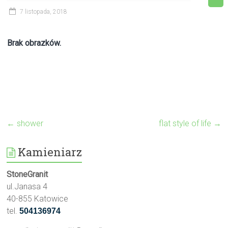
7 listopada, 2018
Brak obrazków.
←
shower
flat style of life
→
Kamieniarz
StoneGranit
ul.Janasa 4
40-855 Katowice
tel.
504136974