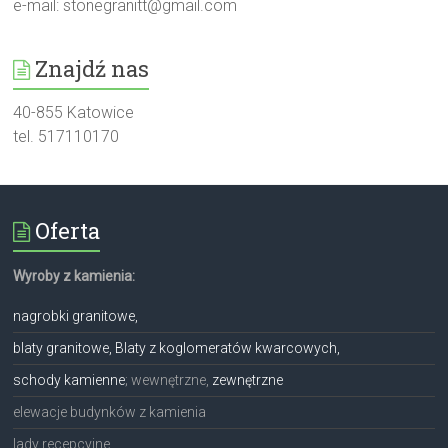
e-mail:
stonegranitt@gmail.com
Znajdź nas
40-855 Katowice
tel. 517110170
Oferta
Wyroby z kamienia:
nagrobki granitowe,
blaty granitowe, Blaty z koglomeratów kwarcowych,
schody kamienne
; wewnętrzne,
zewnętrzne
elewacje budynków z kamienia
lady recepcyjne