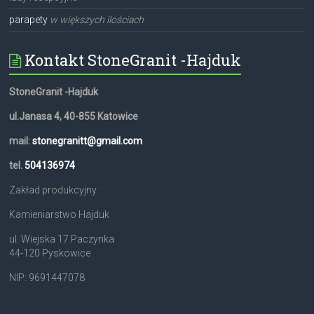
parapety
w większych ilościach
Kontakt StoneGranit -Hajduk
StoneGranit -Hajduk
ul.Janasa 4, 40-855 Katowice
mail:
stonegranitt@gmail.com
tel.
504136974
Zakład produkcyjny :
Kamieniarstwo Hajduk
ul. Wiejska 17 Paczynka
44-120 Pyskowice
NIP: 9691447078