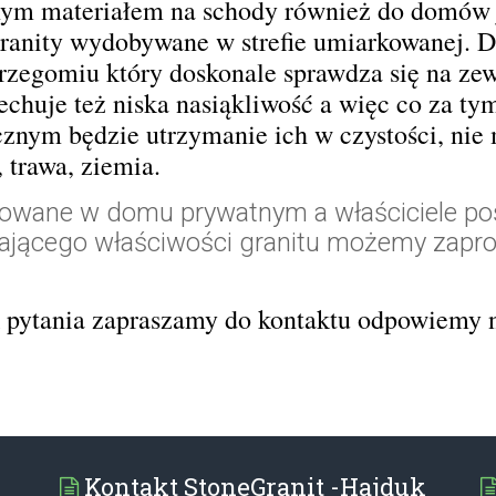
alnym materiałem na schody również do domów
anity wydobywane w strefie umiarkowanej. D
rzegomiu który doskonale sprawdza się na z
chuje też niska nasiąkliwość a więc co za tym
znym będzie utrzymanie ich w czystości, nie
, trawa, ziemia.
owane w domu prywatnym a właściciele po
ającego właściwości granitu możemy zap
k pytania zapraszamy do kontaktu odpowiemy n
Kontakt StoneGranit -Hajduk