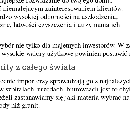
yć niemalejącym zainteresowaniem klientów.
rdzo wysokiej odporności na uszkodzenia,
zne, łatwości czyszczenia i utrzymania ich
bór nie tylko dla majętnych inwestorów. W z
ć i wysokie walory użytkowe powinien postawi
ity z całego świata
Obecnie importerzy sprowadzają go z najdalszy
 w szpitalach, urzędach, biurowcach jest to ch
żeli zastanawiamy się jaki materia wybrać n
dy niż granit.