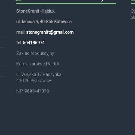
StoneGranit -Hajduk
Ob
Śl
ul.Janasa 4, 40-855 Katowice
mail:
stonegranitt@gmail.com
,
tel.
504136974
Zakład produkcyjny :
Kamieniarstwo Hajduk
ul. Wiejska 17 Paczynka
44-120 Pyskowice
NIP: 9691447078