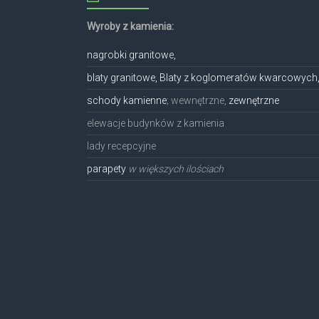
Wyroby z kamienia:
nagrobki granitowe,
blaty granitowe, Blaty z koglomeratów kwarcowych
schody kamienne
; wewnętrzne,
zewnętrzne
elewacje budynków z kamienia
lady recepcyjne
parapety
w większych ilościach