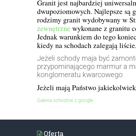
Granit jest najbardziej uniwers
dwupoziomowych. Najlepsze są gr
rodzimy granit wydobywany w St
zewnętrzne
wykonane z granitu ce
Jednak warunkiem do tego koniec
kiedy na schodach zalegają liście
Jeżeli schody maja być zamont
przypominającego marmur a m
konglomeratu kwarcowego
Jeżeli mają Państwo jakiekolwie
Galeria schodów z google
Oferta