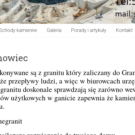
Schody kamienne
Galeria
Porady i artykuły
Kontakt
nowiec
onywane są z granitu który zaliczany do Gra
że przepływy ludzi, a więc w biurowcach urz
anitu doskonale sprawdzają się zarówno wewn
w użytkowych w ganicie zapewnia że kamień
u.
egranit
ajlepsze rozwiązanie do twojego domu.