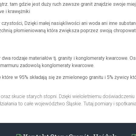
trz. tam gdzie jest duży ruch zawsze granit znajdzie swoje miej
e i krawężniki
zystości, Dzięki małej nasiąkliwości ani woda ani inne substanc
rzchnią płomieniowaną która zwiększa poprzez swoją chropowat
E
dwa rodzaje materiałów tj. granity i konglomeraty kwarcowe. 
ąd marmuru zadowolą konglomeraty kwarcowe.
które w 95% składają się ze zmielonego granitu i 5% żywicy któ
 oraz skucie starych stopni. Dzięki wieloletniemu doświadcze
ałania to całe województwo Śląskie. Tutaj pomiary i spotkania 