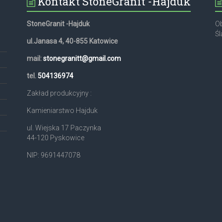
Kontakt StoneGranit -Hajduk
StoneGranit -Hajduk
Ob
Śl
ul.Janasa 4, 40-855 Katowice
mail:
stonegranitt@gmail.com
,
tel.
504136974
Zakład produkcyjny :
Kamieniarstwo Hajduk
ul. Wiejska 17 Paczynka
44-120 Pyskowice
NIP: 9691447078