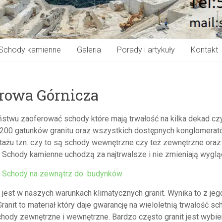
Schody kamienne
Galeria
Porady i artykuły
Kontakt
rowa Górnicza
wu zaoferować schody które mają trwałość na kilka dekad czyl
 200 gatunków granitu oraz wszystkich dostępnych konglomera
ażu tzn. czy to są schody wewnętrzne czy też zewnętrzne oraz w
Schody kamienne uchodzą za najtrwalsze i nie zmieniają wygląd
Schody na zewnątrz do budynków
st w naszych warunkach klimatycznych granit. Wynika to z jego 
anit to materiał który daje gwarancję na wieloletnią trwałość sc
ody zewnętrzne i wewnętrzne. Bardzo często granit jest wybi