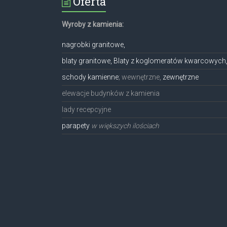
Oferta
Wyroby z kamienia:
nagrobki granitowe,
blaty granitowe, Blaty z koglomeratów kwarcowych
schody kamienne
; wewnętrzne,
zewnętrzne
elewacje budynków z kamienia
lady recepcyjne
parapety
w większych ilościach