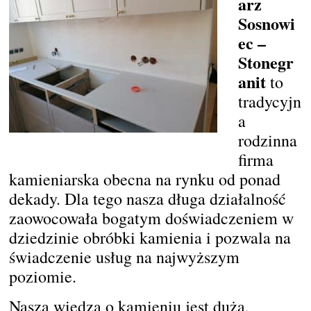
arz
Sosnowi
ec –
Stonegr
anit
to
tradycyjn
a
rodzinna
firma
kamieniarska obecna na rynku od ponad
dekady. Dla tego nasza długa działalność
zaowocowała bogatym doświadczeniem w
dziedzinie obróbki kamienia i pozwala na
świadczenie usług na najwyższym
poziomie.
Nasza wiedza o kamieniu jest duża,