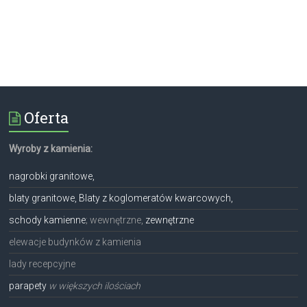
Oferta
Wyroby z kamienia:
nagrobki granitowe,
blaty granitowe, Blaty z koglomeratów kwarcowych,
schody kamienne
; wewnętrzne,
zewnętrzne
elewacje budynków z kamienia
lady recepcyjne
parapety
w większych ilościach