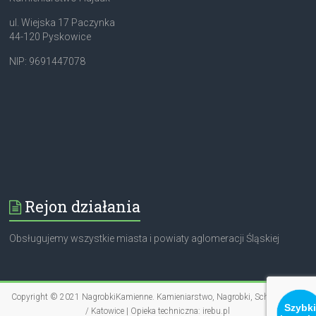
ul. Wiejska 17 Paczynka
44-120 Pyskowice
NIP: 9691447078
Rejon działania
Obsługujemy wszystkie miasta i powiaty aglomeracji Śląskiej
Copyright © 2021
NagrobkiKamienne
. Kamieniarstwo, Nagrobki, Schody, Blaty
Szybki
/ Katowice | Opieka techniczna:
irebu.pl