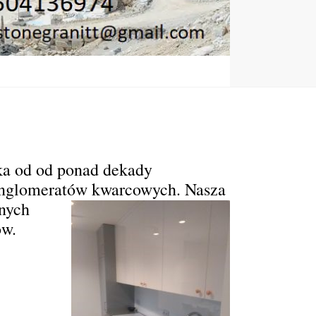
ka od od ponad dekady
konglomeratów kwarcowych.
Nasza
nnych
ów.
j