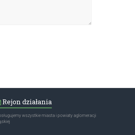
Rejon działania
sługujemy wszystkie miasta i powiaty aglomeracji
ąskiej