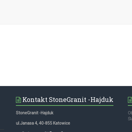
Kontakt StoneGranit -Hajduk
StoneGranit -Hajduk
Ob
Śl
ul.Janasa 4, 40-855 Katowice