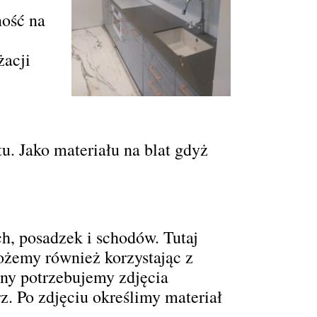
ność na
żacji
 Jako materiału na blat gdyż
h, posadzek i schodów. Tutaj
ożemy również korzystając z
eny potrzebujemy zdjęcia
z. Po zdjęciu określimy materiał