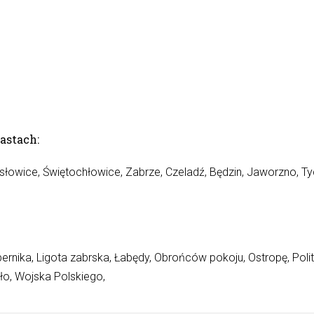
astach:
słowice
, Świętochłowice, Zabrze, Czeladź,
Będzin
, Jaworzno, Ty
nika, Ligota zabrska, Łabędy, Obrońców pokoju, Ostropę, Politec
dło, Wojska Polskiego,