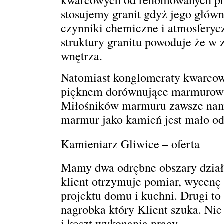
stosujemy granit gdyż jego głów
czynniki chemiczne i atmosferyc
struktury granitu powoduje że w 
wnętrza.
Natomiast konglomeraty kwarcow
pięknem dorównujące marmurowi 
Miłośników marmuru zawsze nama
marmur jako kamień jest mało od
Kamieniarz Gliwice – oferta
Mamy dwa odrębne obszary działa
klient otrzymuje pomiar, wycenę
projektu domu i kuchni. Drugi t
nagrobka który Klient szuka. Nie
i koszt wykonania pracy.