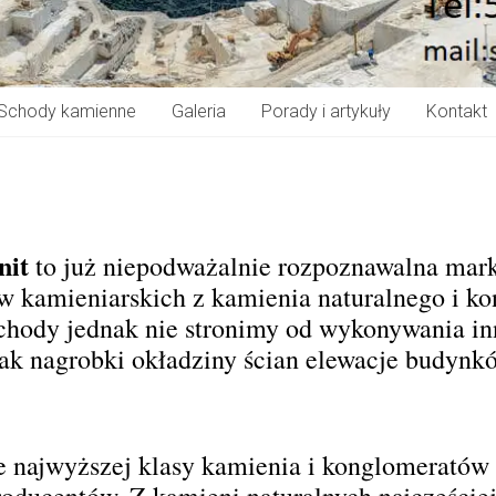
Schody kamienne
Galeria
Porady i artykuły
Kontakt
nit
to już niepodważalnie rozpoznawalna mar
w kamieniarskich z kamienia naturalnego i 
 schody jednak nie stronimy od wykonywania i
ak nagrobki okładziny ścian elewacje budynk
e najwyższej klasy kamienia i konglomeratów
ducentów. Z kamieni naturalnych najczęście