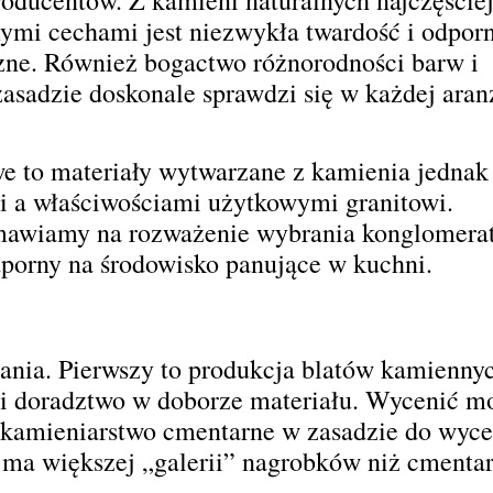
nymi cechami jest niezwykła twardość i odpor
zne. Również bogactwo różnorodności barw i
zasadzie doskonale sprawdzi się w każdej aran
e to materiały wytwarzane z kamienia jednak
a właściwościami użytkowymi granitowi.
wiamy na rozważenie wybrania konglomeratu.
porny na środowisko panujące w kuchni.
nia. Pierwszy to produkcja blatów kamiennyc
 i doradztwo w doborze materiału. Wycenić m
o kamieniarstwo cmentarne w zasadzie do wyc
 ma większej „galerii” nagrobków niż cmentar